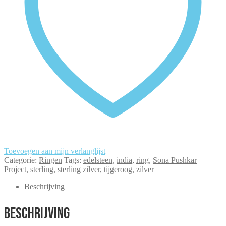
Toevoegen aan mijn verlanglijst
Categorie:
Ringen
Tags:
edelsteen
,
india
,
ring
,
Sona Pushkar
Project
,
sterling
,
sterling zilver
,
tijgeroog
,
zilver
Beschrijving
Beschrijving