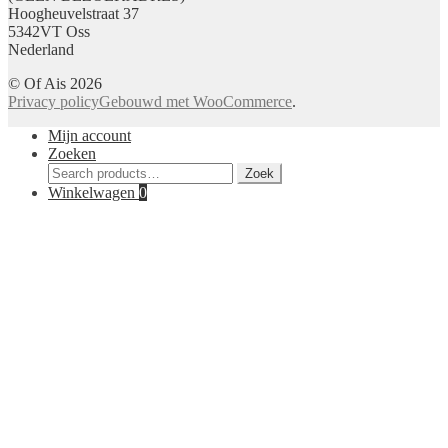
Hoogheuvelstraat 37
5342VT Oss
Nederland
© Of Ais 2026
Privacy policy
Gebouwd met WooCommerce
.
Mijn account
Zoeken
Zoeken
Zoek
voor:
Winkelwagen
0