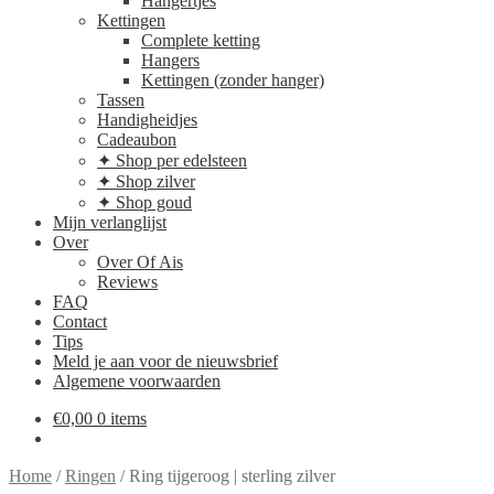
Hangertjes
Kettingen
Complete ketting
Hangers
Kettingen (zonder hanger)
Tassen
Handigheidjes
Cadeaubon
✦ Shop per edelsteen
✦ Shop zilver
✦ Shop goud
Mijn verlanglijst
Over
Over Of Ais
Reviews
FAQ
Contact
Tips
Meld je aan voor de nieuwsbrief
Algemene voorwaarden
€
0,00
0 items
Home
/
Ringen
/
Ring tijgeroog | sterling zilver