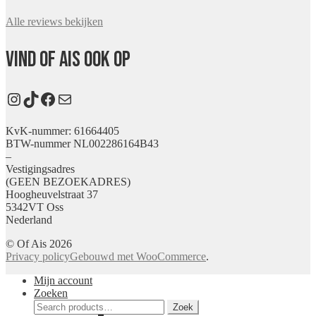
Alle reviews bekijken
Vind Of Ais ook op
Instagram
TikTok
Facebook
E-mail
KvK-nummer: 61664405
BTW-nummer NL002286164B43
–
Vestigingsadres
(GEEN BEZOEKADRES)
Hoogheuvelstraat 37
5342VT Oss
Nederland
© Of Ais 2026
Privacy policy
Gebouwd met WooCommerce
.
Mijn account
Zoeken
Zoeken
Zoek