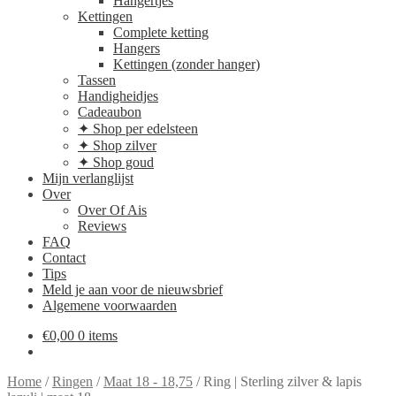
Hangertjes
Kettingen
Complete ketting
Hangers
Kettingen (zonder hanger)
Tassen
Handigheidjes
Cadeaubon
✦ Shop per edelsteen
✦ Shop zilver
✦ Shop goud
Mijn verlanglijst
Over
Over Of Ais
Reviews
FAQ
Contact
Tips
Meld je aan voor de nieuwsbrief
Algemene voorwaarden
€
0,00
0 items
Home
/
Ringen
/
Maat 18 - 18,75
/
Ring | Sterling zilver & lapis