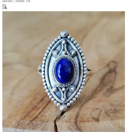
lazuli | maat 18
🔍