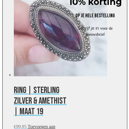
10% korting
Op je hele bestelling
Schrijf je in
voor de
nieuwsbrief
Ring | Sterling
zilver & amethist
| maat 19
€
99,95
Toevoegen aan