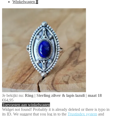
voor:
Winkelwagen
0
Je bekijkt nu:
Ring | Sterling zilver & lapis lazuli | maat 18
€
64,95
Toevoegen aan winkelwagen
Widget not found! Probably it is already deleted or there is typo in
its ID. We suggest that you log in to the
Trustindex system
and