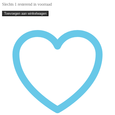
Slechts 1 resterend in voorraad
Ring
Toevoegen aan winkelwagen
|
Sterling
zilver
&
lapis
lazuli
|
maat
18
quantity