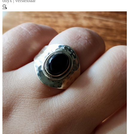
onyx | verstelbaar
🔍