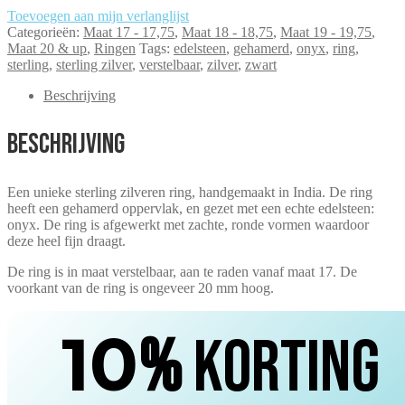
Toevoegen aan mijn verlanglijst
Categorieën:
Maat 17 - 17,75
,
Maat 18 - 18,75
,
Maat 19 - 19,75
,
Maat 20 & up
,
Ringen
Tags:
edelsteen
,
gehamerd
,
onyx
,
ring
,
sterling
,
sterling zilver
,
verstelbaar
,
zilver
,
zwart
Beschrijving
Beschrijving
Een unieke sterling zilveren ring, handgemaakt in India. De ring
heeft een gehamerd oppervlak, en gezet met een echte edelsteen:
onyx. De ring is afgewerkt met zachte, ronde vormen waardoor
deze heel fijn draagt.
De ring is in maat verstelbaar, aan te raden vanaf maat 17. De
voorkant van de ring is ongeveer 20 mm hoog.
10
%
korting