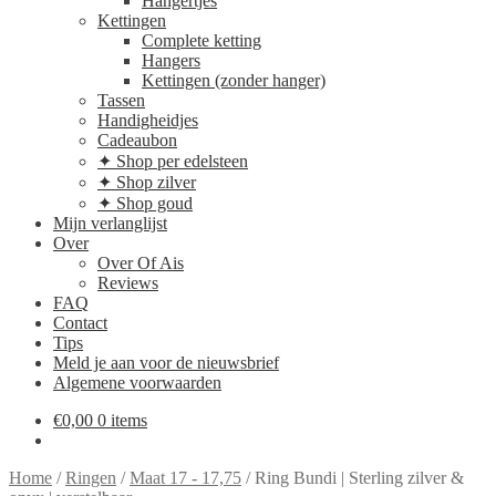
Hangertjes
Kettingen
Complete ketting
Hangers
Kettingen (zonder hanger)
Tassen
Handigheidjes
Cadeaubon
✦ Shop per edelsteen
✦ Shop zilver
✦ Shop goud
Mijn verlanglijst
Over
Over Of Ais
Reviews
FAQ
Contact
Tips
Meld je aan voor de nieuwsbrief
Algemene voorwaarden
€
0,00
0 items
Home
/
Ringen
/
Maat 17 - 17,75
/
Ring Bundi | Sterling zilver &