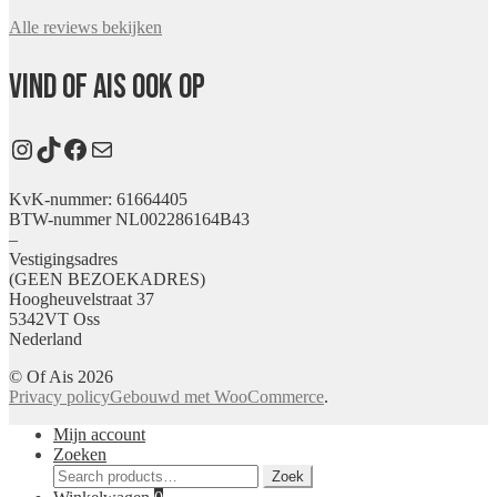
Alle reviews bekijken
Vind Of Ais ook op
Instagram
TikTok
Facebook
E-mail
KvK-nummer: 61664405
BTW-nummer NL002286164B43
–
Vestigingsadres
(GEEN BEZOEKADRES)
Hoogheuvelstraat 37
5342VT Oss
Nederland
© Of Ais 2026
Privacy policy
Gebouwd met WooCommerce
.
Mijn account
Zoeken
Zoeken
Zoek
voor: