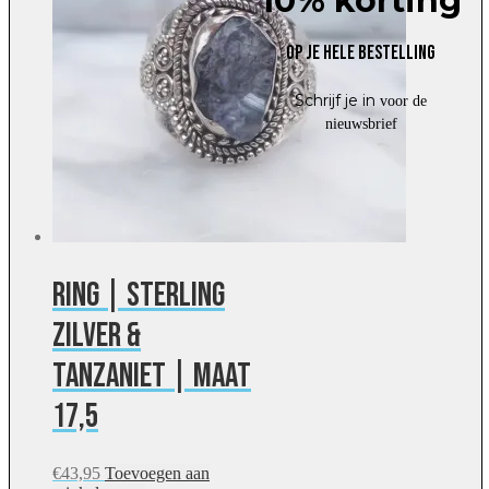
10% korting
Op je hele bestelling
Schrijf je in
voor de
nieuwsbrief
Ring | Sterling
zilver &
tanzaniet | maat
17,5
€
43,95
Toevoegen aan