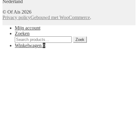
Nederland
© Of Ais 2026
Privacy policy
Gebouwd met WooCommerce
.
Mijn account
Zoeken
Zoeken
Zoek
voor:
Winkelwagen
0