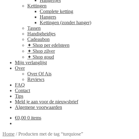
Hangertjes
Kettingen
Complete ketting
Hangers
Kettingen (zonder hanger)
Tassen
Handigheidjes
Cadeaubon
✦ Shop per edelsteen
✦ Shop zilver
✦ Shop goud
Mijn verlanglijst
Over
Over Of Ais
Reviews
FAQ
Contact
Tips
Meld je aan voor de nieuwsbrief
Algemene voorwaarden
€
0,00
0 items
Home
/
Producten met de tag “turquiose”