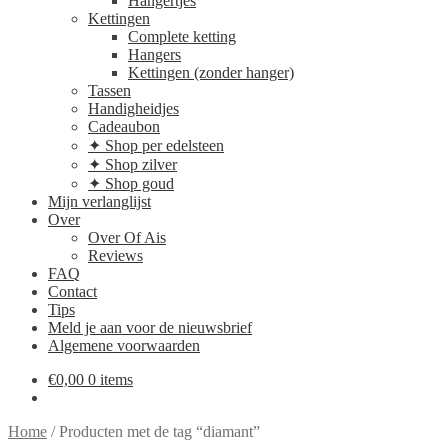
Hangertjes
Kettingen
Complete ketting
Hangers
Kettingen (zonder hanger)
Tassen
Handigheidjes
Cadeaubon
✦ Shop per edelsteen
✦ Shop zilver
✦ Shop goud
Mijn verlanglijst
Over
Over Of Ais
Reviews
FAQ
Contact
Tips
Meld je aan voor de nieuwsbrief
Algemene voorwaarden
€
0,00
0 items
Home
/
Producten met de tag “diamant”