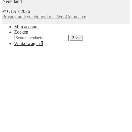
Nederland
© Of Ais 2026
Privacy policy
Gebouwd met WooCommerce
.
Mijn account
Zoeken
Zoeken
Zoek
voor:
Winkelwagen
0