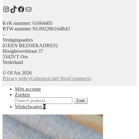
Instagram
TikTok
Facebook
E-mail
KvK-nummer: 61664405
BTW-nummer NL002286164B43
–
Vestigingsadres
(GEEN BEZOEKADRES)
Hoogheuvelstraat 37
5342VT Oss
Nederland
© Of Ais 2026
Privacy policy
Gebouwd met WooCommerce
.
Mijn account
Zoeken
Zoeken
Zoek
voor:
Winkelwagen
0