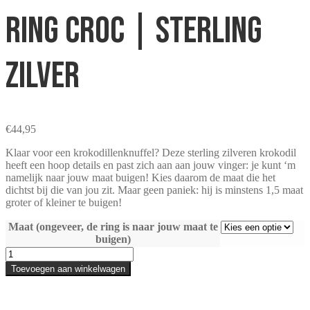
Ring Croc | Sterling
zilver
€
44,95
Klaar voor een krokodillenknuffel? Deze sterling zilveren krokodil
heeft een hoop details en past zich aan aan jouw vinger: je kunt ‘m
namelijk naar jouw maat buigen! Kies daarom de maat die het
dichtst bij die van jou zit. Maar geen paniek: hij is minstens 1,5 maat
groter of kleiner te buigen!
Maat (ongeveer, de ring is naar jouw maat te
buigen)
Ring
Croc
Toevoegen aan winkelwagen
|
Sterling
zilver