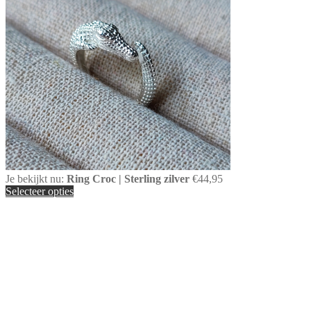
Je bekijkt nu:
Ring Croc | Sterling zilver
€
44,95
Selecteer opties