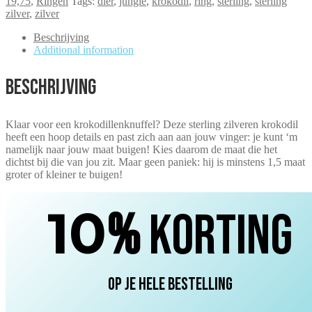
19,75
,
Ringen
Tags:
dier
,
jungle
,
krokodil
,
ring
,
sterling
,
sterling
zilver
,
zilver
Beschrijving
Additional information
Beschrijving
Klaar voor een krokodillenknuffel? Deze sterling zilveren krokodil
heeft een hoop details en past zich aan aan jouw vinger: je kunt ‘m
namelijk naar jouw maat buigen! Kies daarom de maat die het
dichtst bij die van jou zit. Maar geen paniek: hij is minstens 1,5 maat
groter of kleiner te buigen!
10
%
korting
op je hele bestelling