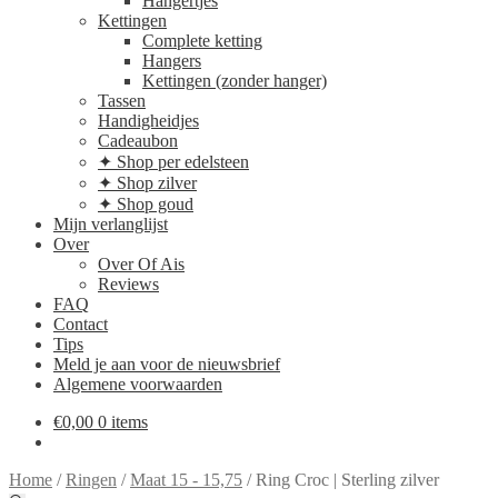
Hangertjes
Kettingen
Complete ketting
Hangers
Kettingen (zonder hanger)
Tassen
Handigheidjes
Cadeaubon
✦ Shop per edelsteen
✦ Shop zilver
✦ Shop goud
Mijn verlanglijst
Over
Over Of Ais
Reviews
FAQ
Contact
Tips
Meld je aan voor de nieuwsbrief
Algemene voorwaarden
€
0,00
0 items
Home
/
Ringen
/
Maat 15 - 15,75
/
Ring Croc | Sterling zilver